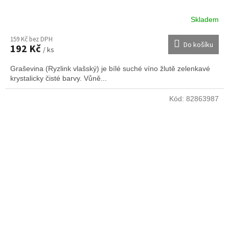
Skladem
159 Kč bez DPH
Do košíku
192 Kč
/ ks
Graševina (Ryzlink vlašský) je bílé suché víno žlutě zelenkavé
krystalicky čisté barvy. Vůně...
Kód:
82863987