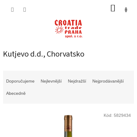
Přejít
NÁKUP
na
obsah
KOŠÍK
Kutjevo d.d., Chorvatsko
Ř
a
Doporučujeme
Nejlevnější
Nejdražší
Nejprodávanější
z
e
Abecedně
n
í
V
p
Kód:
5829434
ý
r
p
o
i
d