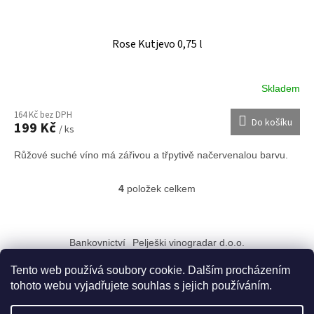
Rose Kutjevo 0,75 l
Skladem
164 Kč bez DPH
Do košíku
199 Kč
/ ks
Růžové suché víno má zářivou a třpytivě načervenalou barvu.
4
položek celkem
O
v
l
Z
á
á
Bankovnictví
Pelješki vinogradar d.o.o.
d
p
a
a
Tento web používá soubory cookie. Dalším procházením
c
t
í
tohoto webu vyjadřujete souhlas s jejich používáním.
í
p
Vytvořil Shoptet