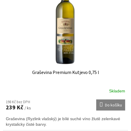
s
u
p
k
r
t
o
ů
d
u
k
t
ů
Graševina Premium Kutjevo 0,75 l
Skladem
198 Kč bez DPH
Do košíku
239 Kč
/ ks
Graševina (Ryzlink vlašský) je bílé suché víno žlutě zelenkavé
krystalicky čisté barvy.