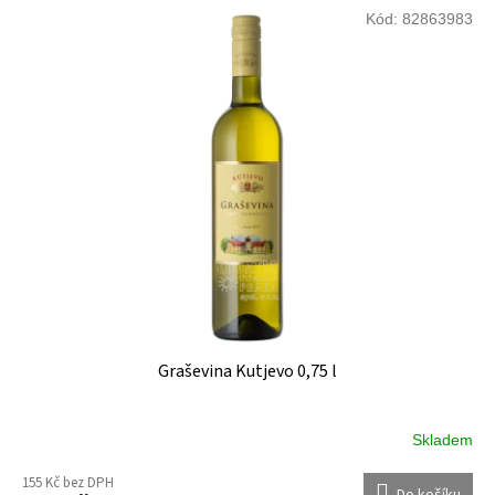
Kód:
82863983
Graševina Kutjevo 0,75 l
Skladem
155 Kč bez DPH
Do košíku