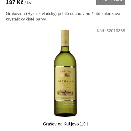
187 Kč
/ ks
Graševina (Ryzlink vlašský) je bílé suché víno žlutě zelenkavé
krystalicky čisté barvy.
Kód:
62016368
Graševina Kutjevo 1,0 l