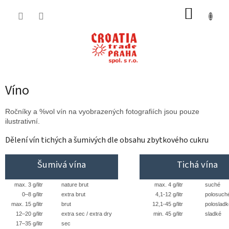
Přejít
NÁKUP
na
obsah
KOŠÍK
Víno
Ročníky a %vol vín na vyobrazených fotografiích jsou pouze
ilustrativní.
Dělení vín tichých a šumivých dle obsahu zbytkového cukru
Šumivá vína
Tichá vína
max. 3 g/litr
nature brut
max. 4 g/litr
suché
0–8 g/litr
extra brut
4,1-12 g/litr
polosuch
max. 15 g/litr
brut
12,1-45 g/litr
polosladk
12–20 g/litr
extra sec / extra dry
min. 45 g/litr
sladké
17–35 g/litr
sec