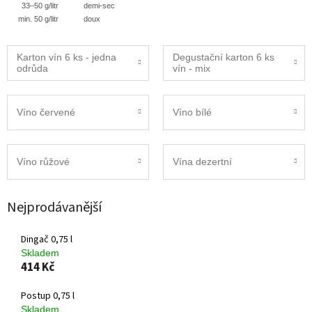
33–50 g/litr
demi-sec
min. 50 g/litr
doux
Karton vín 6 ks - jedna
Degustační karton 6 ks
odrůda
vín - mix
Víno červené
Víno bílé
Víno růžové
Vína dezertní
Nejprodávanější
Dingač 0,75 l
Skladem
414 Kč
Postup 0,75 l
Skladem