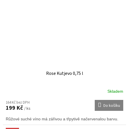
Rose Kutjevo 0,75 l
Skladem
164 Kč bez DPH
Do košíku
199 Kč
/ ks
Růžové suché víno má zářivou a třpytivě načervenalou barvu.