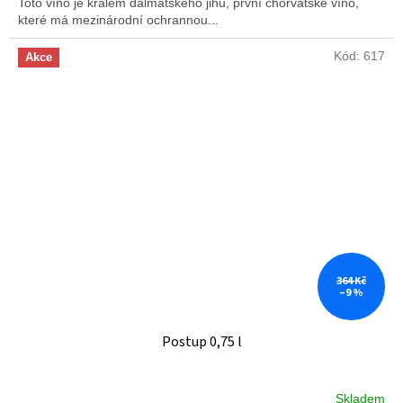
Toto víno je králem dalmátského jihu, první chorvatské víno,
které má mezinárodní ochrannou...
Kód:
617
Akce
364 Kč
–9 %
Postup 0,75 l
Skladem