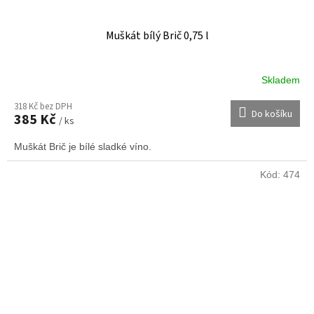
Muškát bílý Brič 0,75 l
Skladem
318 Kč bez DPH
Do košíku
385 Kč
/ ks
Muškát Brič je bílé sladké víno.
Kód:
474