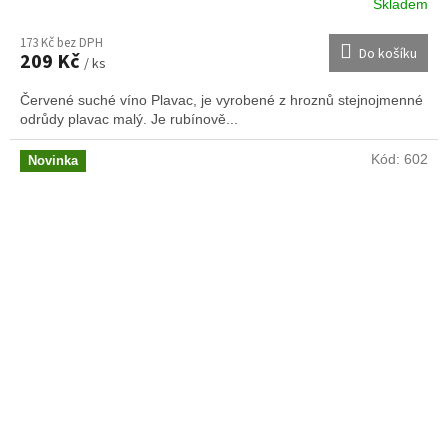
Skladem
173 Kč bez DPH
Do košíku
209 Kč
/ ks
Červené suché víno Plavac, je vyrobené z hroznů stejnojmenné
odrůdy plavac malý. Je rubínově...
Kód:
602
Novinka