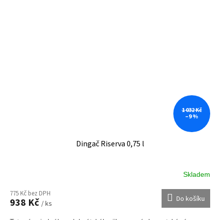
1 032 Kč
–9 %
Dingač Riserva 0,75 l
Skladem
775 Kč bez DPH
Do košíku
938 Kč
/ ks