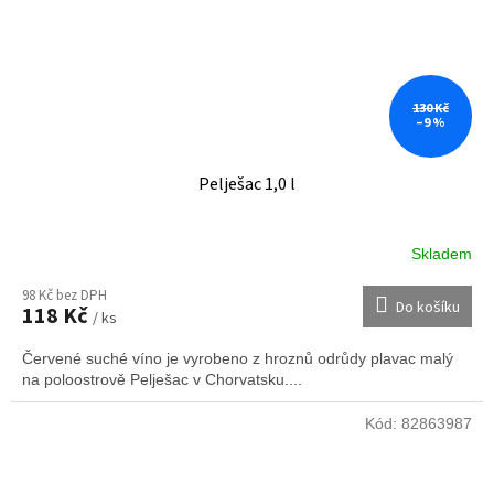
130 Kč
–9 %
Pelješac 1,0 l
Skladem
98 Kč bez DPH
Do košíku
118 Kč
/ ks
Červené suché víno je vyrobeno z hroznů odrůdy plavac malý
na poloostrově Pelješac v Chorvatsku....
Kód:
82863987