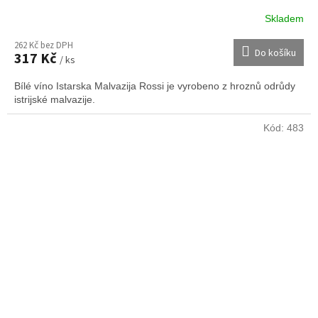
Skladem
262 Kč bez DPH
Do košíku
317 Kč
/ ks
Bílé víno Istarska Malvazija Rossi je vyrobeno z hroznů odrůdy
istrijské malvazije.
Kód:
483