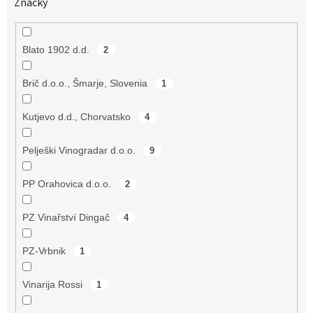
ů
Značky
Blato 1902 d.d.
2
Brič d.o.o., Šmarje, Slovenia
1
Kutjevo d.d., Chorvatsko
4
Pelješki Vinogradar d.o.o.
9
PP Orahovica d.o.o.
2
PZ Vinařství Dingač
4
PZ-Vrbnik
1
Vinarija Rossi
1