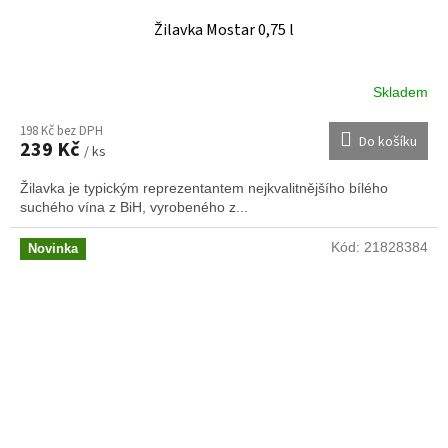
Žilavka Mostar 0,75 l
Skladem
198 Kč bez DPH
Do košíku
239 Kč
/ ks
Žilavka je typickým reprezentantem nejkvalitnějšího bílého
suchého vína z BiH, vyrobeného z...
Kód:
21828384
Novinka