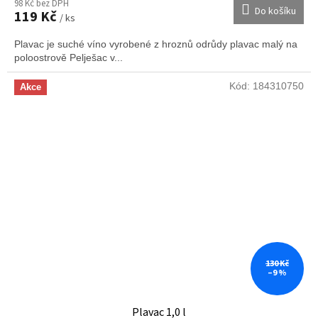
98 Kč bez DPH
Do košíku
119 Kč
/ ks
Plavac je suché víno vyrobené z hroznů odrůdy plavac malý na
poloostrově Pelješac v...
Kód:
184310750
Akce
130 Kč
–9 %
Plavac 1,0 l