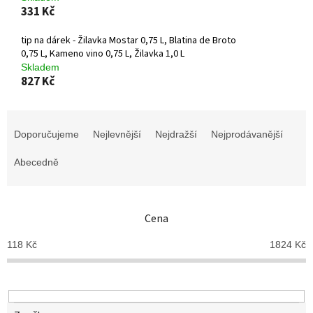
331 Kč
tip na dárek - Žilavka Mostar 0,75 L, Blatina de Broto
0,75 L, Kameno vino 0,75 L, Žilavka 1,0 L
Skladem
827 Kč
Ř
a
Doporučujeme
Nejlevnější
Nejdražší
Nejprodávanější
z
e
Abecedně
n
í
p
Cena
r
o
118
Kč
1824
Kč
d
u
k
t