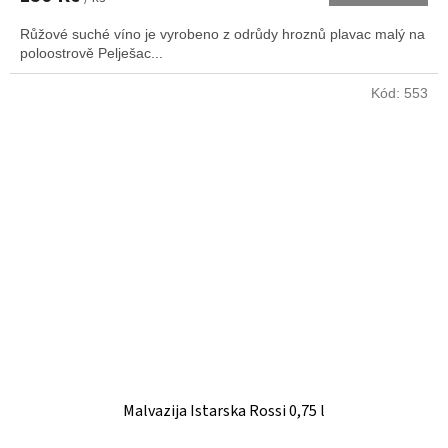
Růžové suché víno je vyrobeno z odrůdy hroznů plavac malý na
poloostrově Pelješac...
Kód:
553
Malvazija Istarska Rossi 0,75 l