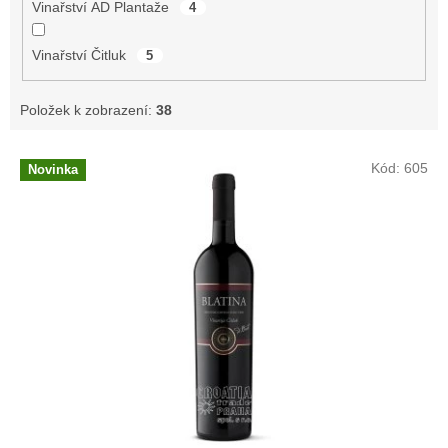
Vinařství AD Plantaže
4
Vinařství Čitluk
5
Položek k zobrazení:
38
V
Kód:
605
Novinka
ý
p
i
s
p
r
o
d
u
k
t
ů