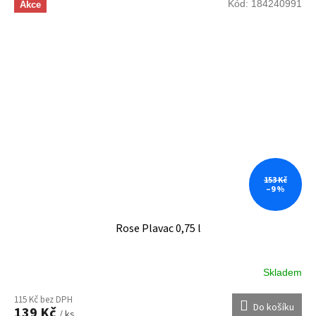
Kód:
184240991
Akce
153 Kč
–9 %
Rose Plavac 0,75 l
Skladem
115 Kč bez DPH
Do košíku
139 Kč
/ ks