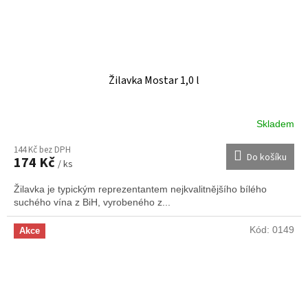
Žilavka Mostar 1,0 l
Skladem
144 Kč bez DPH
Do košíku
174 Kč
/ ks
Žilavka je typickým reprezentantem nejkvalitnějšího bílého
suchého vína z BiH, vyrobeného z...
Kód:
0149
Akce