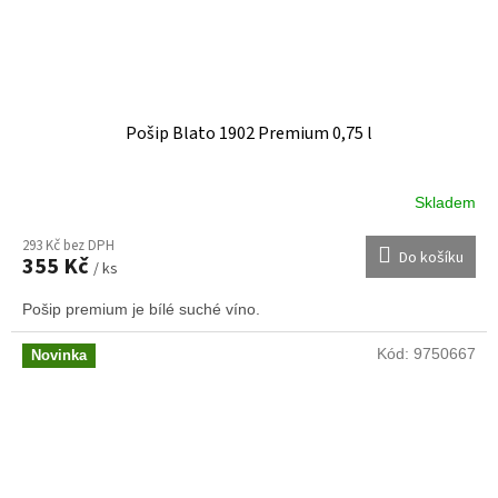
Pošip Blato 1902 Premium 0,75 l
Skladem
293 Kč bez DPH
Do košíku
355 Kč
/ ks
Pošip premium je bílé suché víno.
Kód:
9750667
Novinka