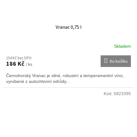
Vranac 0,75 l
Skladem
154 Kč bez DPH
Do košíku
186 Kč
/ ks
Černohorský Vranac je silné, robustní a temperamentní víno,
vyrobené z autochtonní odrůdy...
Kód:
5823395