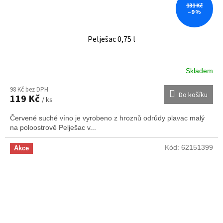
131 Kč
–9 %
Pelješac 0,75 l
Skladem
98 Kč bez DPH
Do košíku
119 Kč
/ ks
Červené suché víno je vyrobeno z hroznů odrůdy plavac malý
na poloostrově Pelješac v...
Kód:
62151399
Akce