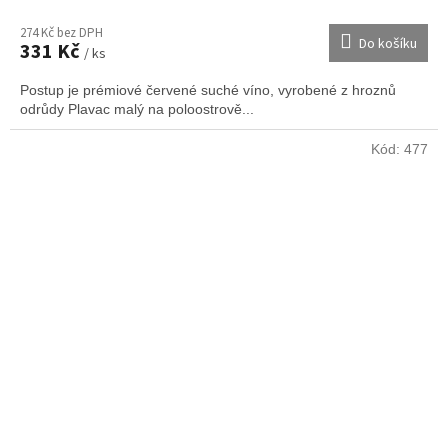
274 Kč bez DPH
Do košíku
331 Kč
/ ks
Postup je prémiové červené suché víno, vyrobené z hroznů
odrůdy Plavac malý na poloostrově...
Kód:
477