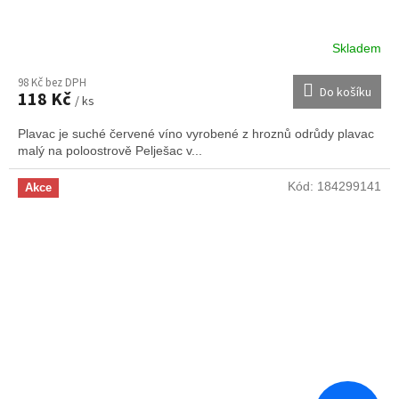
Skladem
98 Kč bez DPH
Do košíku
118 Kč
/ ks
Plavac je suché červené víno vyrobené z hroznů odrůdy plavac
malý na poloostrově Pelješac v...
Kód:
184299141
Akce