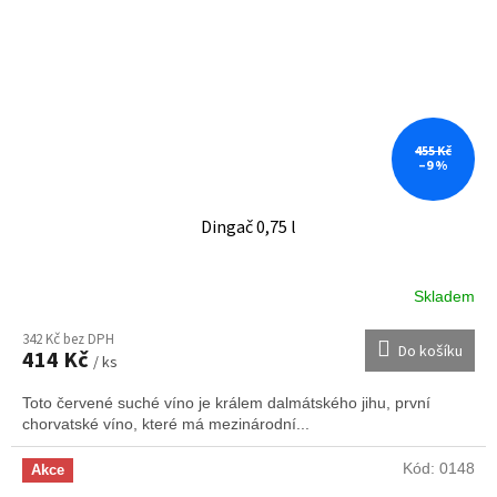
455 Kč
–9 %
Dingač 0,75 l
Skladem
342 Kč bez DPH
Do košíku
414 Kč
/ ks
Toto červené suché víno je králem dalmátského jihu, první
chorvatské víno, které má mezinárodní...
Kód:
0148
Akce