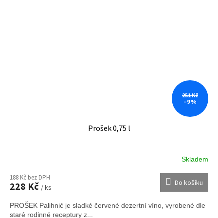
251 Kč
–9 %
Prošek 0,75 l
Skladem
188 Kč bez DPH
Do košíku
228 Kč
/ ks
PROŠEK Palihnić je sladké červené dezertní víno, vyrobené dle
staré rodinné receptury z...