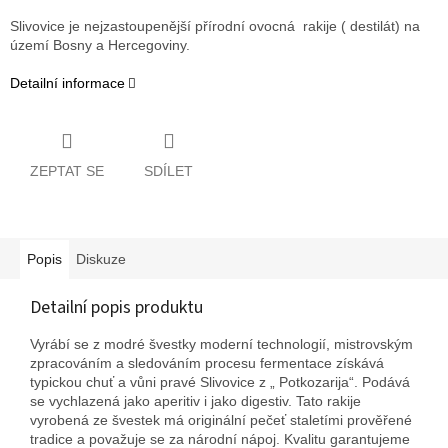
Slivovice je nejzastoupenější přírodní ovocná rakije ( destilát) na
území Bosny a Hercegoviny.
Detailní informace
ZEPTAT SE
SDÍLET
Popis
Diskuze
Detailní popis produktu
Vyrábí se z modré švestky moderní technologií, mistrovským
zpracováním a sledováním procesu fermentace získává
typickou chuť a vůni pravé Slivovice z „ Potkozarija“. Podává
se vychlazená jako aperitiv i jako digestiv. Tato rakije
vyrobená ze švestek má originální pečeť staletími prověřené
tradice a považuje se za národní nápoj. Kvalitu garantujeme