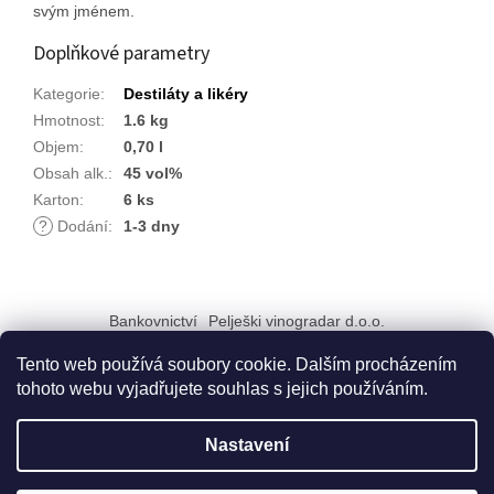
svým jménem.
Doplňkové parametry
Kategorie
:
Destiláty a likéry
Hmotnost
:
1.6 kg
Objem
:
0,70 l
Obsah alk.
:
45 vol%
Karton
:
6 ks
?
Dodání
:
1-3 dny
Z
á
Bankovnictví
Pelješki vinogradar d.o.o.
p
a
Tento web používá soubory cookie. Dalším procházením
t
tohoto webu vyjadřujete souhlas s jejich používáním.
í
Vytvořil Shoptet
Nastavení