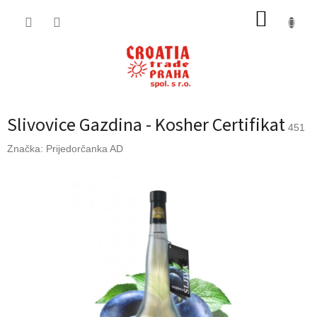
Přejít
NÁKUP
na
obsah
KOŠÍK
Slivovice Gazdina - Kosher Certifikat
451
Značka:
Prijedorčanka AD