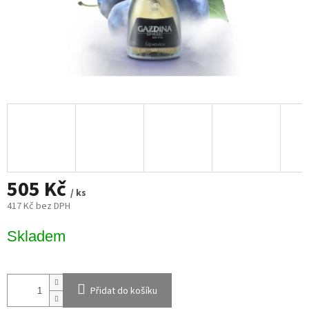
505 Kč
/ ks
417 Kč bez DPH
Měrná
Skladem
cena:
Přidat do košíku