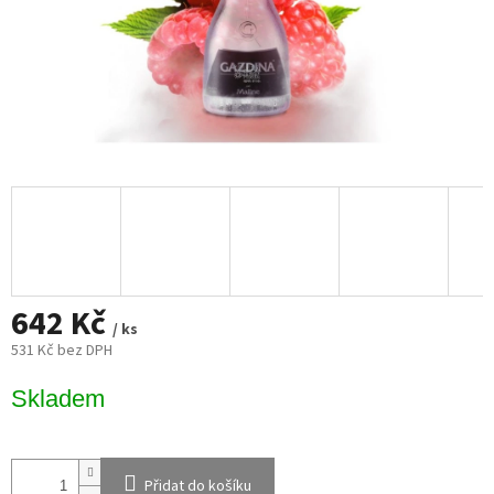
642 Kč
/ ks
531 Kč bez DPH
Měrná
Skladem
cena:
Přidat do košíku