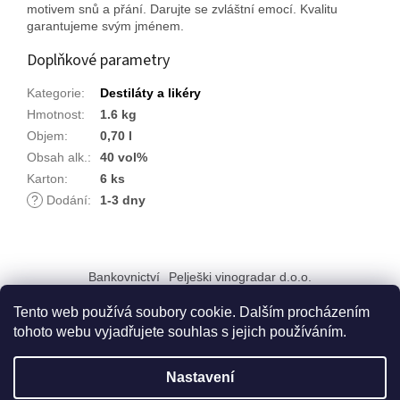
motivem snů a přání. Darujte se zvláštní emocí. Kvalitu
garantujeme svým jménem.
Doplňkové parametry
Kategorie
:
Destiláty a likéry
Hmotnost
:
1.6 kg
Objem
:
0,70 l
Obsah alk.
:
40 vol%
Karton
:
6 ks
?
Dodání
:
1-3 dny
Z
á
Bankovnictví
Pelješki vinogradar d.o.o.
p
a
Tento web používá soubory cookie. Dalším procházením
t
tohoto webu vyjadřujete souhlas s jejich používáním.
í
Vytvořil Shoptet
Nastavení