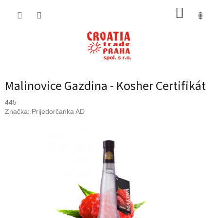
Přejít
NÁKUP
na
obsah
KOŠÍK
Malinovice Gazdina - Kosher Certifikát
445
Značka:
Prijedorčanka AD