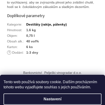
to vychlazený, aby se zvýraznila plnost jeho zvláštní chutě,
hodí se k čokoládovým zákuskům a sladkým dezertům.
Doplňkové parametry
Kategorie
:
Destiláty (rakije, pálenky)
Hmotnost
:
1.6 kg
Objem
:
0,75 l
Obsah alk.
:
40 vol%
Karton
:
6 ks
?
Dodání
:
1-3 dny
Z
á
Bankovnictví
Pelješki vinogradar d.o.o.
p
a
Tento web používá soubory cookie. Dalším procházením
t
tohoto webu vyjadřujete souhlas s jejich používáním.
í
Vytvořil Shoptet
Nastavení