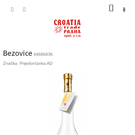
Přejít
NÁKUP
na
obsah
KOŠÍK
Bezovice
44686836
Značka:
Prijedorčanka AD