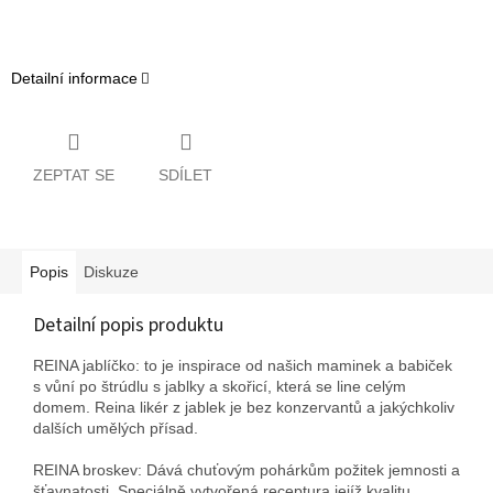
Detailní informace
ZEPTAT SE
SDÍLET
Popis
Diskuze
Detailní popis produktu
REINA jablíčko: to je inspirace od našich maminek a babiček
s vůní po štrúdlu s jablky a skořicí, která se line celým
domem. Reina likér z jablek je bez konzervantů a jakýchkoliv
dalších umělých přísad.
REINA broskev: Dává chuťovým pohárkům požitek jemnosti a
šťavnatosti. Speciálně vytvořená receptura jejíž kvalitu