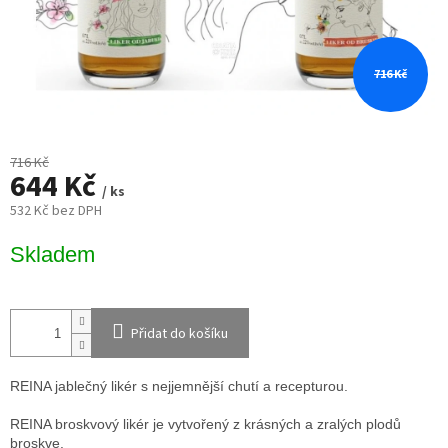
716 Kč
716 Kč
644 Kč
/ ks
532 Kč bez DPH
Měrná
Skladem
cena:
Přidat do košíku
REINA jablečný likér
s nejjemnější chutí a recepturou.
REINA broskvový likér
je vytvořený z krásných a zralých plodů
broskve.