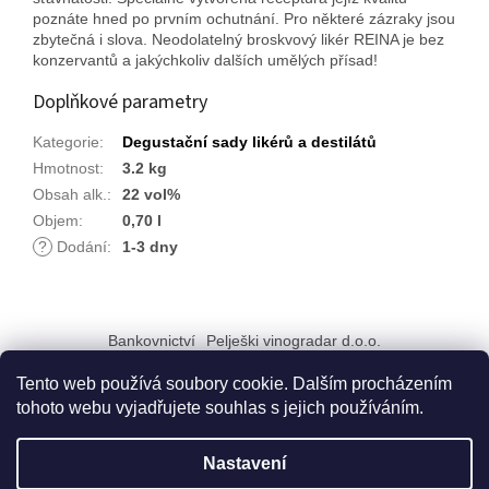
poznáte hned po prvním ochutnání. Pro některé zázraky jsou
zbytečná i slova. Neodolatelný broskvový likér REINA je bez
konzervantů a jakýchkoliv dalších umělých přísad!
Doplňkové parametry
Kategorie
:
Degustační sady likérů a destilátů
Hmotnost
:
3.2 kg
Obsah alk.
:
22 vol%
Objem
:
0,70 l
?
Dodání
:
1-3 dny
Z
á
Bankovnictví
Pelješki vinogradar d.o.o.
p
a
Tento web používá soubory cookie. Dalším procházením
t
tohoto webu vyjadřujete souhlas s jejich používáním.
í
Vytvořil Shoptet
Nastavení