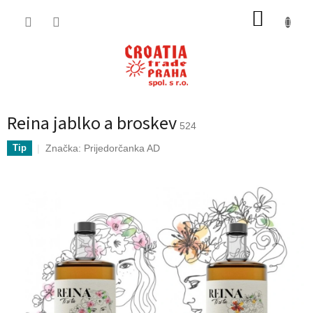
Přejít
NÁKUP
na
obsah
KOŠÍK
Reina jablko a broskev
524
Značka:
Prijedorčanka AD
Tip